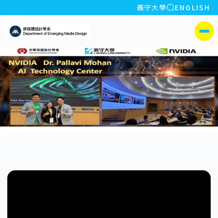
全站搜索
義守大學
ENGLISH
:::
義守大學新媒體設計學系
側選單
:::