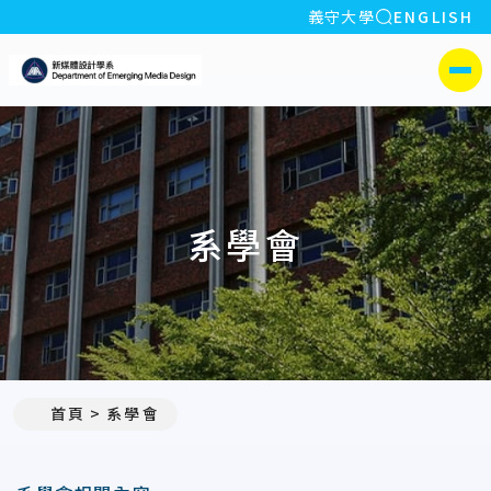
全站搜索
義守大學
ENGLISH
:::
義守大學新媒體設計學系
側選單
系學會
首頁
系學會