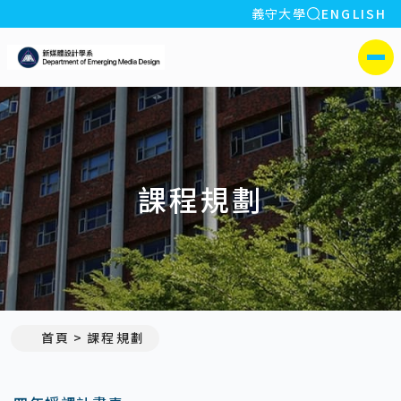
全站搜索
義守大學
ENGLISH
:::
義守大學新媒體設計學系
側選單
課程規劃
首頁
課程規劃