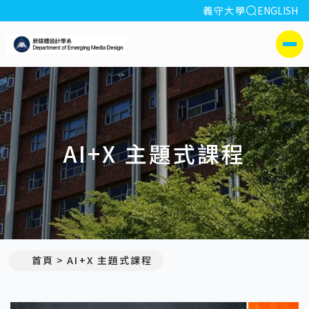
全站搜索
義守大學
ENGLISH
:::
義守大學新媒體設計學系
側選單
AI+X 主題式課程
首頁
AI+X 主題式課程